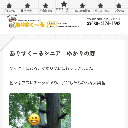
感覚統合療法を用いた療育＆支援
お知らせ・
HOME
利用案内
会社概要
自己評価報告
支援プログラム
安全計画
ブログ
ありすくーるシニア ゆかりの森
つくば市にある、ゆかりの森に行ってきました！
色々なアスレチックがあり、子どもたちみんな大興奮！