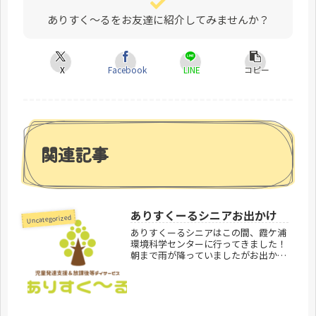
ありすく～るをお友達に紹介してみませんか？
X
Facebook
LINE
コピー
関連記事
ありすくーるシニアお出かけ
Uncategorized
ありすくーるシニアはこの間、霞ケ浦
環境科学センターに行ってきました！
朝まで雨が降っていましたがお出かけ
の時間には雨も上がり、晴れてあたた
かくなりました！外でお昼ご飯を食べ
てから散策ををし、室内で昔の暮らし
や環境について学習しました！みんな
真...