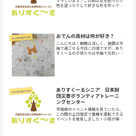
マっています！この前は気を削ったり
色を塗ったりして好きな形を作ってい
ました♪ありすくーるシニア見学お問
合せ受付中です。ありすくーるのご利
用案内はこちらありすくーるシニ
ア 300-1232 茨城県牛久市上柏...
おでんの具材は何が好き？
Uncategorized
こんにちは！朝晩は涼しく、昼間は半
袖で過ごせる今日この頃ですが、あり
すく〜るの子供たちは半袖で元気いっ
ぱい過ごしている子がたくさんいま
す。天気の良い日はありパークで体を
たくさん動かして汗もいっぱいかくこ
とができています。本日は夕方から雨
がぱ...
ありすくーるシニア 日本財
Uncategorized
団災害ボランティアトレーニ
ングセンター
茨城県のイベント情報を見ていたら、
この間の土日限定で重機を運転できる
イベントを発見しました！小雨が降っ
たりやんだりしていましたが、行って
みると、、、ほんとに重機を運転でき
ました！他にもVRで災害が起きた後ど