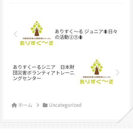
うするか勉強したり、最後は重機と
人...
ありすく〜る ジュニア🐜日々
の活動②⑤🐜
ありすくーるシニア 日本財
団災害ボランティアトレーニ
ングセンター
ホーム
Uncategorized