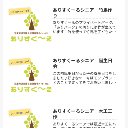
ありすくーるシニア 竹馬作
Uncategorized
り
ありすくーるのプライベートパーク、
「ありパーク」の周りには竹が生えて
います！竹を使って竹馬を子どもたち
と作りました！自分たちで作った竹馬
で乗る練習をしました♪ありすくーる
シニア見学お問合せ受付中です。あり
すくーるのご利用方法はこちらありす
く...
ありすくーるシニア 誕生日
Uncategorized
会
この前誕生日だった子の誕生日会をし
ました♪好きなケーキはモンブラン！
とのことで買ってきてお祝いしました
♪ニコニコでケーキを食べていまし
た！ありすくーるシニア見学お問合せ
受付中です。ありすくーるのご利用案
内はこちらありすくーるシニア
300...
ありすくーるシニア 木工工
Uncategorized
作
ありすくーるシニアでは最近木工にハ