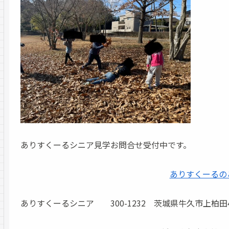
ありすくーるシニア見学お問合せ受付中です。
ありすくーるの
ありすくーるシニア 300-1232 茨城県牛久市上柏田4-55