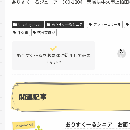
ありすくーるジュニア 300-1204 茨城県牛久市上柏田4-46-
Uncategorized
ありすく～るシニア
アフタースクール
牛久市
落ち葉遊び
ありすく～るをお友達に紹介してみま
X
せんか？
関連記事
ありすくーるシニア お面
Uncategorized