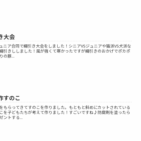
き大会
ュニア合同で綱引き大会をしました！シニアVSジュニアや猫派VS犬派な
綱引きししました！風が強くて寒かったですが綱引きのおかげでポカポ
豚...
作すのこ
をもらってきてすのこを作りました。もともと斜めにカットされている
こを子どもたちが考えて作りました！すごいですね♪防腐剤を塗ったら
ントする...