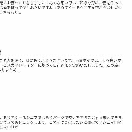
鬼のお面つくりをしました！みんな思い思いに好きな形のお面を作って
お面を被って楽しみたいですね♪ありすくーるシニア見学お問合せ受付
ちらあり...
告
ご協力を賜り、誠にありがとうございます。当事業所では、より良い支
ービスガイドライン」に基づく自己評価を実施いたしました。この度、
まとめ...
。ありすくーるシニアではありパークで焚火をすることｇｓ増えてきま
けてきて火起こしをします。この前は焚火したあと熾火でマシュマロや
マロはビ...