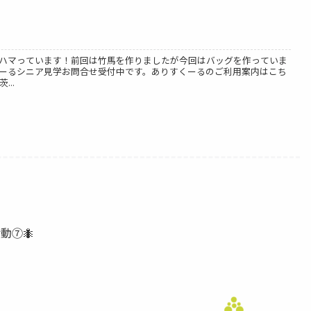
ハマっています！前回は竹馬を作りましたが今回はバッグを作っていま
ーるシニア見学お問合せ受付中です。ありすくーるのご利用案内はこち
...
動⑦🐜