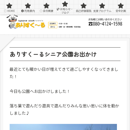
感覚統合療法を用いた療育＆支援
お知らせ・
HOME
利用案内
会社概要
自己評価報告
支援プログラム
安全計画
ブログ
ありすくーるシニア公園お出かけ
最近とても暖かい日が増えてきて過ごしやすくなってきまし
た！
今日も公園へお出かけしました！
落ち葉で遊んだり遊具で遊んだりみんな思い思いに体を動か
しました♪