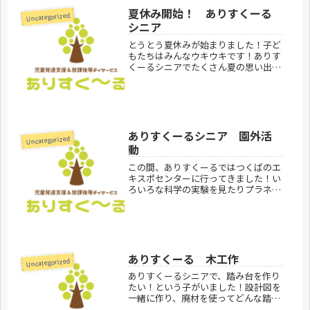
うするか勉強したり、最後は重機と
夏休み開始！ ありすくーる
人...
Uncategorized
シニア
とうとう夏休みが始まりました！子ど
もたちはみんなウキウキです！ありす
くーるシニアでたくさん夏の思い出を
作っていけたらいいなと思います♪夏
休み一発目は赤城公園に行ってきまし
た！ちょっと遠いけど日陰が多くて風
通しも良いため、暑い日でも快適に遊
べ...
ありすくーるシニア 園外活
Uncategorized
動
この間、ありすくーるではつくばのエ
キスポセンターに行ってきました！い
ろいろな科学の実験を見たりプラネタ
リウムを見て、みんな楽しんでくれま
した！ありすくーるシニア、見学お問
合せ受付中です。ありすくーるのご利
用案内はこちらありすくーるシニ
ア ...
ありすくーる 木工作
Uncategorized
ありすくーるシニアで、踏み台を作り
たい！という子がいました！設計図を
一緒に作り、廃材を使ってどんな踏み
台にするか一生懸命考えていました！