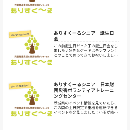
て作成しました！設計図を事前に書い
てもらい、それぞれ予定通りの形にす
ることができたみたいです！想像して
いたものを形にすることができてすご
い...
ありすくーるシニア 誕生日
Uncategorized
会
この前誕生日だった子の誕生日会をし
ました♪好きなケーキはモンブラン！
とのことで買ってきてお祝いしました
♪ニコニコでケーキを食べていまし
た！ありすくーるシニア見学お問合せ
受付中です。ありすくーるのご利用案
内はこちらありすくーるシニア
300...
ありすくーるシニア 日本財
Uncategorized
団災害ボランティアトレーニ
ングセンター
茨城県のイベント情報を見ていたら、
この間の土日限定で重機を運転できる
イベントを発見しました！小雨が降っ
たりやんだりしていましたが、行って
みると、、、ほんとに重機を運転でき
ました！他にもVRで災害が起きた後ど