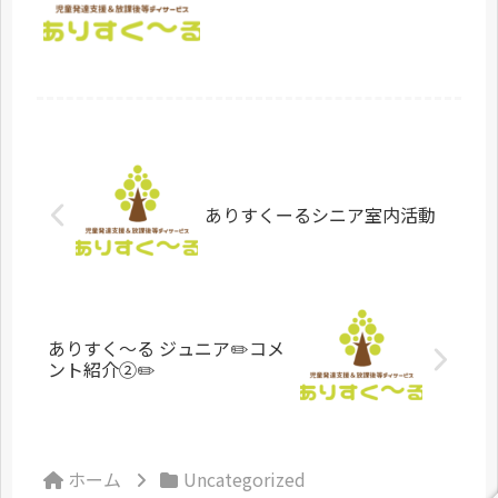
そして2カ月ほどかけてようやく設計
図通りの踏み台を完成させることがで
きました！廃材をうまく生かして上手
に...
ありすくーるシニア室内活動
ありすく〜る ジュニア✏️コメ
ント紹介②✏️
ホーム
Uncategorized