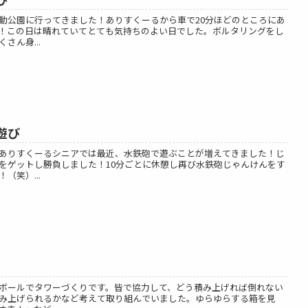
動公園に行ってきました！ありすくーるから車で20分ほどのところにあ
！この日は晴れていてとても気持ちのよい日でした。ボルタリングをし
さん身...
遊び
ありすくーるシニアでは最近、水鉄砲で遊ぶことが増えてきました！じ
をゲットし勝負しました！10分ごとに休憩し再び水鉄砲じゃんけんをす
（笑）...
ボールでタワーづくりです。皆で協力して、どう積み上げれば倒れない
み上げられるかなど考えて取り組んでいました。ゆらゆらする箱を見