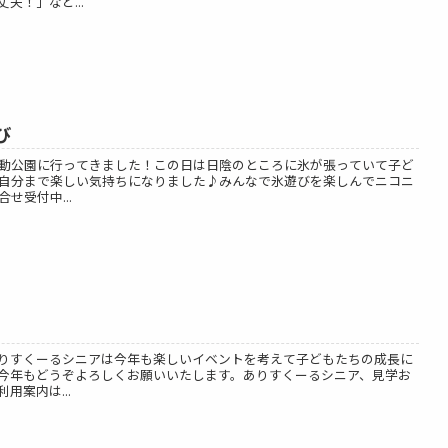
夫！」など...
び
動公園に行ってきました！この日は日陰のところに氷が張っていて子ど
自分まで楽しい気持ちになりました♪みんなで氷遊びを楽しんでニコニ
せ受付中...
りすくーるシニアは今年も楽しいイベントを考えて子どもたちの成長に
今年もどうぞよろしくお願いいたします。ありすくーるシニア、見学お
用案内は...