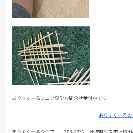
ありすくーるシニア見学お問合せ受付中です。
ありすくーるの
ありすくーるシニア 300-1232 茨城県牛久市上柏田4-55