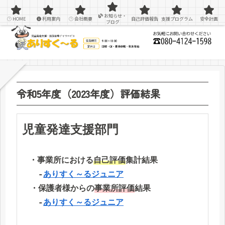
感覚統合療法を用いた療育＆支援
お知らせ・
HOME
利用案内
会社概要
自己評価報告
支援プログラム
安全計画
ブログ
令和5年度（2023年度）評価結果
児童発達支援部門
・事業所における
自己評価
集計結果
　　‐
ありすく～るジュニア
　・保護者様からの
事業所評価
結果
　　‐
ありすく～るジュニア