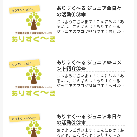
り...
ありすく〜る ジュニア🐜日々
あ
りすく～るジュニア
の活動①③🐜
おはようございます！こんにちは！あ
るいは、こんばんは！ありすく～る
ジュニアのブログ担当です！最近はと
ても暑いですね🥵暑いといえば、夏で
すね、夏といえばスイカですね🍉スイ
カといえばスイカ割りですね！！！あ
りすく〜る ジュニアではありすく〜
る...
ありすく〜る ジュニア✏️コメ
あ
りすく～るジュニア
ント紹介②✏️
おはようございます！こんにちは！あ
るいは、こんばんは！ありすく～る
ジュニアのブログ担当です！本日はあ
りすく〜るブログに届いたコメントを
紹介します！！少し時間は経ちました
が…年末ごろに届いたコメントで
す！………………………………………
………...
ありすく〜る ジュニア🐜日々
あ
りすく～るジュニア
の活動②②🐜
おはようございます！こんにちは！あ
るいは、こんばんは！ありすく～る