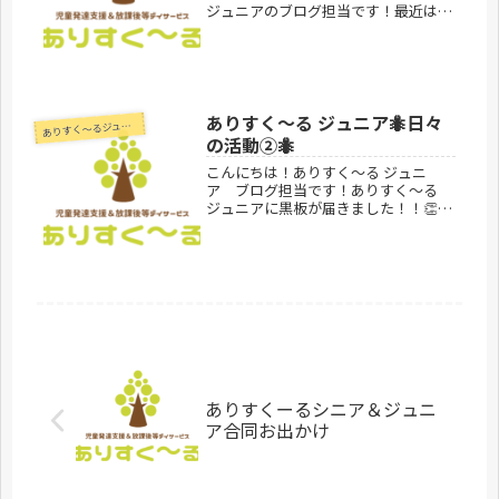
ジュニアのブログ担当です！最近はま
たまた自転車ブーム🚲みーんな自転車
が乗れるように一生懸命に練習してい
ます！みんなで乗れるようになったら
サイクリングに行きたいね〜🚴‍♀️あ...
ありすく〜る ジュニア🐜日々
あ
りすく～るジュニア
の活動②🐜
こんにちは！ありすく〜る ジュニ
ア ブログ担当です！ありすく〜る
ジュニアに黒板が届きました！！👏み
んな好きな絵を書いて楽しく過ごしま
した！ありすく〜る ジュニアでは
日々楽しい活動をしています！今後の
活動も乞うご期待！！ーーーーーーー
ーーー...
ありすくーるシニア＆ジュニ
ア合同お出かけ