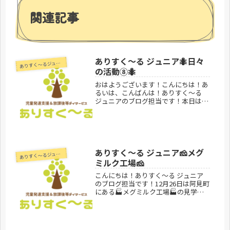
関連記事
ありすく〜る ジュニア🐜日々
あ
りすく～るジュニア
の活動⑧🐜
おはようございます！こんにちは！あ
るいは、こんばんは！ありすく～る
ジュニアのブログ担当です！本日はあ
りすく〜る ジュニアでおこなってい
る、室内活動紹介をしようと思いま
す！今回はとび箱！！みんなでアドバ
イスや応援、声を掛け合いながら跳べ
るよ...
ありすく〜る ジュニア🧀メグ
あ
りすく～るジュニア
ミルク工場🧀
こんにちは！ありすく～る ジュニア
のブログ担当です！12月26日は阿見町
にある🏭メグミルク工場🏭の見学に
行ってきました！牛乳、チーズ、バタ
ーの作り方などたくさん見学できまし
た！見学の他にも製作遊びや試食会も
あり子どもたちもとっても満足♪あ