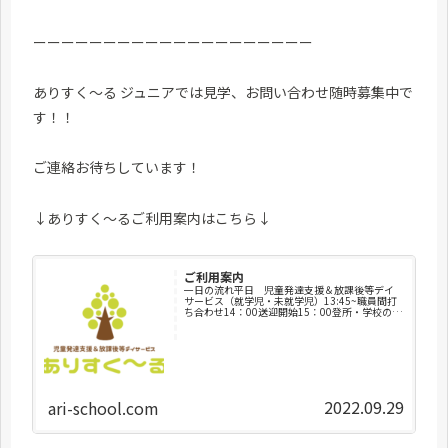
ーーーーーーーーーーーーーーーーーーーー
ありすく～る ジュニアでは見学、お問い合わせ随時募集中で
す！！
ご連絡お待ちしています！
↓ありすく〜るご利用案内はこちら↓
ご利用案内
一日の流れ平日 児童発達支援＆放課後等デイ
サービス（就学児・未就学児）13:45~職員間打
ち合わせ14：00送迎開始15：00登所・学校の宿
題・健康チェック・荷物整理・トイレ・水分補
給15：30おやつ16：00療育支援・運動・集団レ
クリエー...
2022.09.29
ari-school.com