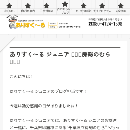
感覚統合療法を用いた療育＆支援
お知らせ・
HOME
利用案内
会社概要
自己評価報告
支援プログラム
安全計画
ブログ
ありすく〜る ジュニア 🏃🏼‍♀️房総のむら
🏃🏼‍♀️
こんにちは！
ありすく～る ジュニアのブログ担当です！
今週は勤労感謝の日がありましたね！
ありすく〜る ジュニアでは、ありすく〜る シニアのお友達
と一緒に、千葉県印旛郡にある”千葉県立房総のむら”へ行っ