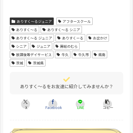
ありすく～るジュニア
アフタースクール
ありすく〜る
ありすく〜る シニア
ありすく〜る ジュニア
ありすくーる
お出かけ
シニア
ジュニア
房総のむら
放課後等デイサービス
牛久
牛久市
県南
茨城
茨城県
ありすく～るをお友達に紹介してみませんか？
X
Facebook
LINE
コピー