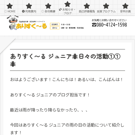
感覚統合療法を用いた療育＆支援
お知らせ・
HOME
利用案内
会社概要
自己評価報告
支援プログラム
安全計画
ブログ
ありすく〜る ジュニア🐜日々の活動①①
🐜
おはようございます！こんにちは！あるいは、こんばんは！
ありすく～る ジュニアのブログ担当です！
最近は雨が降ったり降らなかったり、、、
今回はありすく〜る ジュニアの雨の日の活動について紹介し
ます！