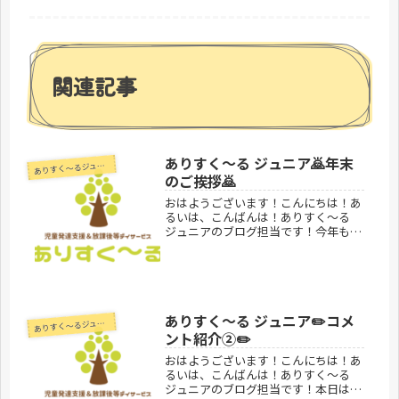
関連記事
ありすく〜る ジュニア🙇年末
あ
りすく～るジュニア
のご挨拶🙇
おはようございます！こんにちは！あ
るいは、こんばんは！ありすく～る
ジュニアのブログ担当です！今年も1
年間ありすく〜る ジュニアをありが
とうございました🙇皆様のお陰様でよ
り良い1年になったと思います！来年
もまたよろしくお願い致します🙇あり
す...
ありすく〜る ジュニア✏️コメ
あ
りすく～るジュニア
ント紹介②✏️
おはようございます！こんにちは！あ
るいは、こんばんは！ありすく～る
ジュニアのブログ担当です！本日はあ