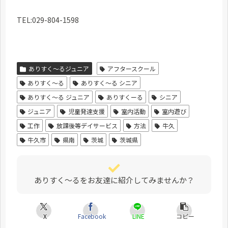
TEL:029-804-1598
ありすく～るジュニア
アフタースクール
ありすく〜る
ありすく〜る シニア
ありすく〜る ジュニア
ありすくーる
シニア
ジュニア
児童発達支援
室内活動
室内遊び
工作
放課後等デイサービス
方法
牛久
牛久市
県南
茨城
茨城県
ありすく～るをお友達に紹介してみませんか？
X
Facebook
LINE
コピー