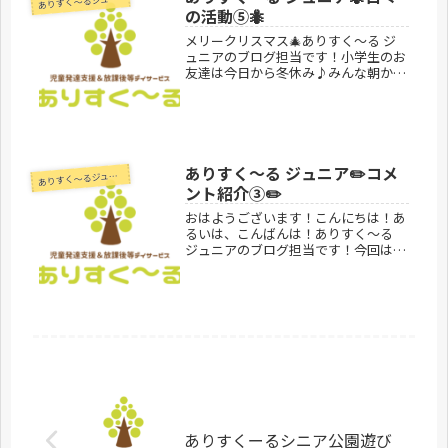
あ
の活動⑤🐜
メリークリスマス🎄ありすく～る ジ
ュニアのブログ担当です！小学生のお
友達は今日から冬休み♪みんな朝から
元気にありすく〜る ジュニアに来て
くれました！せっかくの冬休みなので
近くの公園にGO！ありすく～る ジュ
ニアでは日々楽しい活動をしていま
す...
ありすく〜る ジュニア✏️コメ
あ
りすく～るジュニア
ント紹介③✏️
おはようございます！こんにちは！あ
るいは、こんばんは！ありすく～る
ジュニアのブログ担当です！今回はコ
メント紹介させていただきます！！○
ゴールデンウィークの子どもたち○あ
りすくーるのお子さん達のHPの記事
はとても楽しみです。連休には沢山の
楽...
ありすくーるシニア公園遊び