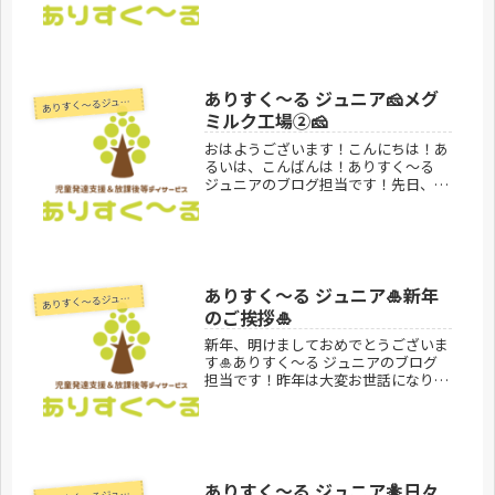
りすく〜るブログに届いたコメントを
紹介します！！少し時間は経ちました
が…年末ごろに届いたコメントで
す！………………………………………
………...
ありすく〜る ジュニア🧀メグ
あ
りすく～るジュニア
ミルク工場②🧀
おはようございます！こんにちは！あ
るいは、こんばんは！ありすく～る
ジュニアのブログ担当です！先日、雪
印メグミルク阿見工場の見学にうかが
せていただきました✨チーズや牛乳な
どいろいろなものを作る機械にびっく
り‼️とっても貴重な体験をさせてい
た...
ありすく〜る ジュニア🎍新年
あ
りすく～るジュニア
のご挨拶🎍
新年、明けましておめでとうございま
す🎍ありすく～る ジュニアのブログ
担当です！昨年は大変お世話になりま
した。ありすく〜る ジュニアは今年
もめいいっぱい活動してまいります！
本年もどうぞよろしくお願い致しま
す！！ーーーーーーーーーーーーーー
ーー...
ありすく〜る ジュニア🐜日々
りすく～るジュニア