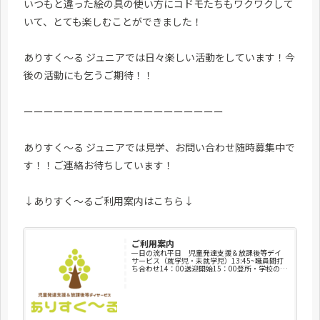
いつもと違った絵の具の使い方にコドモたちもワクワクして
いて、とても楽しむことができました！
ありすく～る ジュニアでは日々楽しい活動をしています！今
後の活動にも乞うご期待！！
ーーーーーーーーーーーーーーーーーーーー
ありすく～る ジュニアでは見学、お問い合わせ随時募集中で
す！！ご連絡お待ちしています！
↓ありすく～るご利用案内はこちら↓
ご利用案内
一日の流れ平日 児童発達支援＆放課後等デイ
サービス（就学児・未就学児）13:45~職員間打
ち合わせ14：00送迎開始15：00登所・学校の宿
題・健康チェック・荷物整理・トイレ・水分補
給15：30おやつ16：00療育支援・運動・集団レ
クリエー...