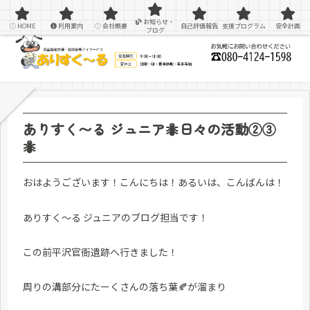
感覚統合療法を用いた療育＆支援
お知らせ・
HOME
利用案内
会社概要
自己評価報告
支援プログラム
安全計画
ブログ
ありすく〜る ジュニア🐜日々の活動②③
🐜
おはようございます！こんにちは！あるいは、こんばんは！
ありすく～る ジュニアのブログ担当です！
この前平沢官衙遺跡へ行きました！
周りの溝部分にたーくさんの落ち葉🍂が溜まり