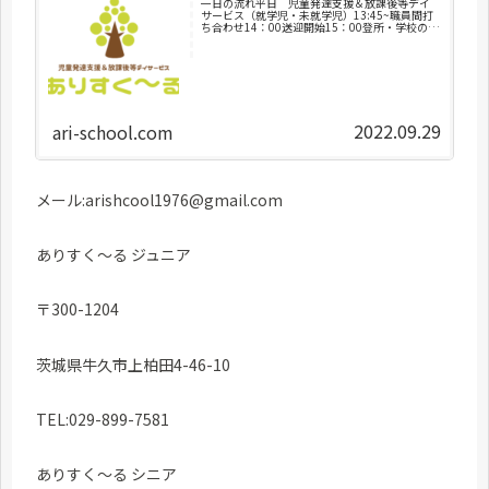
一日の流れ平日 児童発達支援＆放課後等デイ
サービス（就学児・未就学児）13:45~職員間打
ち合わせ14：00送迎開始15：00登所・学校の宿
題・健康チェック・荷物整理・トイレ・水分補
給15：30おやつ16：00療育支援・運動・集団レ
クリエー...
2022.09.29
ari-school.com
メール:arishcool1976@gmail.com
ありすく～る ジュニア
〒300-1204
茨城県牛久市上柏田4-46-10
TEL:029-899-7581
ありすく～る シニア