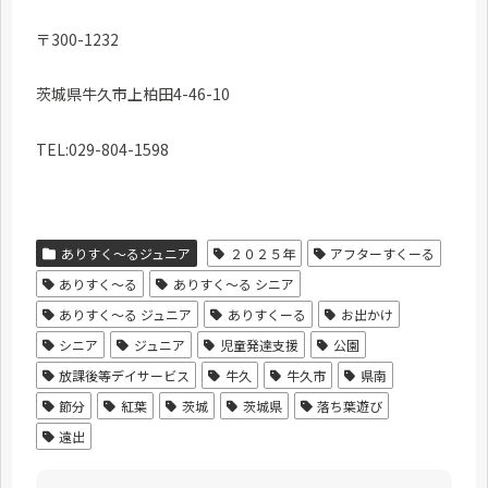
〒300-1232
茨城県牛久市上柏田4-46-10
TEL:029-804-1598
ありすく～るジュニア
２０２５年
アフターすくーる
ありすく〜る
ありすく〜る シニア
ありすく〜る ジュニア
ありすくーる
お出かけ
シニア
ジュニア
児童発達支援
公園
放課後等デイサービス
牛久
牛久市
県南
節分
紅葉
茨城
茨城県
落ち葉遊び
遠出