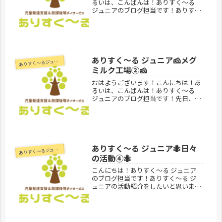
るいは、こんばんは！ありすく～る
ジュニアのブログ担当です！ありす
く〜るではジュニア、シニアのお友達
みんなでカレー作りをしました！あり
すく〜る ジュニアの担当は玉ねぎ🧅
皮を剥き、包丁を使って切る！そして
あり...
ありすく〜る ジュニア🧀メグ
あ
りすく～るジュニア
ミルク工場②🧀
おはようございます！こんにちは！あ
るいは、こんばんは！ありすく～る
ジュニアのブログ担当です！先日、雪
印メグミルク阿見工場の見学にうかが
せていただきました✨チーズや牛乳な
どいろいろなものを作る機械にびっく
り‼️とっても貴重な体験をさせてい
た...
ありすく〜る ジュニア🐜日々
あ
りすく～るジュニア
の活動④🐜
こんにちは！ありすく～る ジュニア
のブログ担当です！ありすく〜る ジ
ュニアの活動紹介をしたいと思いま
す！12月はクリスマスがあるというと
で…先日掘ったお芋のツルを使い、ク
リスマスリースを作ってみること
に！！葉っぱや赤い実を飾り付けいい