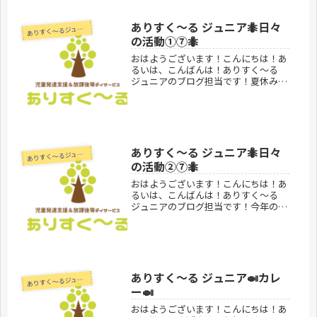
あさん達にお菓子と交換してもらいま
し...
ありすく〜る ジュニア🐜日々
あ
りすく～るジュニア
の活動①⑦🐜
おはようございます！こんにちは！あ
るいは、こんばんは！ありすく～る
ジュニアのブログ担当です！夏休みも
終わり子どもタチは元気に学校に通っ
てます！夏休みの最後にはスペシャル
おやつという事で、子どもタチと一緒
におやつの買い物に行きました🛒それ
ぞ...
ありすく〜る ジュニア🐜日々
あ
りすく～るジュニア
の活動②⑦🐜
おはようございます！こんにちは！あ
るいは、こんばんは！ありすく～る
ジュニアのブログ担当です！今年の七
夕は令和７年７月７日🎋777のゾロ目
でしたね⭐️皆さんはどんなお願い事を
したでしょうか？ありすく〜る ジュ
ニアの子どもたちもお願い事や七夕...
ありすく〜る ジュニア🍛カレ
あ
りすく～るジュニア
ー🍛
おはようございます！こんにちは！あ