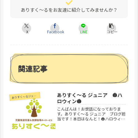
ありすく～るをお友達に紹介してみませんか？
X
Facebook
LINE
コピー
関連記事
ありすく〜る ジュニア 🎃ハ
あ
りすく～るジュニア
ロウィン🎃
こんばんは！お世話になっておりま
す。ありすく〜る ジュニア ブログ担
当です！本日はなんと！🎃ハロウィン
イベント🎃の日でした！！1週間も前
から準備した、どんぐりゴマ持ってあ
りでいずへ、、、！！おじいさんおば