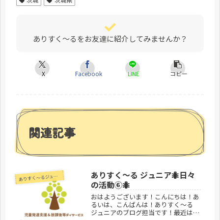
ありすく～るをお友達に紹介してみませんか？
X
Facebook
LINE
コピー
関連記事
ありすく〜る ジュニア🐜日々
あ
りすく～るジュニア
の活動⑥🐜
おはようございます！こんにちは！あ
るいは、こんばんは！ありすく～る
ジュニアのブログ担当です！最近は寒