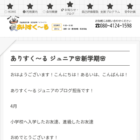
感覚統合療法を用いた療育＆支援
お知らせ・
HOME
利用案内
会社概要
自己評価報告
支援プログラム
安全計画
ブログ
ありすく〜る ジュニア🌸新学期🌸
おはようございます！こんにちは！あるいは、こんばんは！
ありすく～る ジュニアのブログ担当です！
4月
小学校へ入学したお友達、進級したお友達
おめでとうございます！