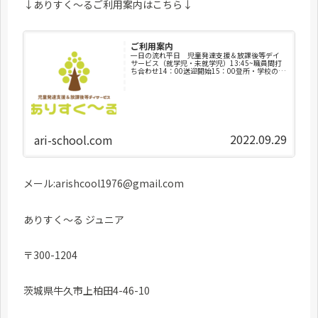
↓ありすく～るご利用案内はこちら↓
ご利用案内
一日の流れ平日 児童発達支援＆放課後等デイ
サービス（就学児・未就学児）13:45~職員間打
ち合わせ14：00送迎開始15：00登所・学校の宿
題・健康チェック・荷物整理・トイレ・水分補
給15：30おやつ16：00療育支援・運動・集団レ
クリエー...
2022.09.29
ari-school.com
メール:arishcool1976@gmail.com
ありすく～る ジュニア
〒300-1204
茨城県牛久市上柏田4-46-10