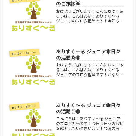
のご挨拶🙇
おはようございます！こんにちは！あ
るいは、こんばんは！ありすく～る
ジュニアのブログ担当です！今年も1
年間ありすく〜る ジュニアをありが
とうございました🙇皆様のお陰様でよ
り良い1年になったと思います！来年
もまたよろしくお願い致します🙇あり
す...
ありすく〜る ジュニア🐜日々
あ
りすく～るジュニア
の活動⑩🐜
おはようございます！こんにちは！あ
るいは、こんばんは！ありすく～る
ジュニアのブログ担当です！かなり暖
かくなってきましたね☀️ありすく〜る
の子どもたちも新学年になって1か
月。みんな頑張っています！この前の
お休みには成田空港の隣にある"さく
ら...
ありすく〜る ジュニア🐜日々
あ
りすく～るジュニア
の活動①🐜
こんにちは！ありすく〜る ジュニア
のブログ担当です！今日は日々の活動
を紹介したいと思います！今週のある
日...🍠お芋掘り🍠をしました！大きい