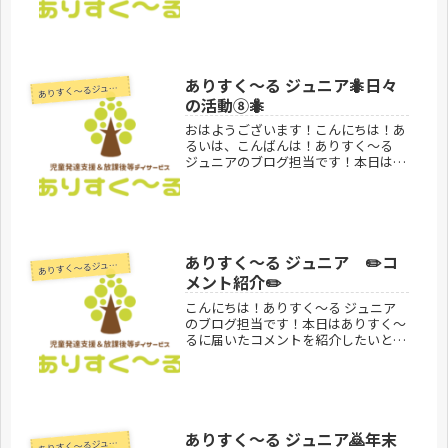
い！とても寒い！ということで…あり
すく〜る ジュニアではアリパークに
行き、焚き火であったまる事に🔥みん
なでアリパークにある枯葉や枝、竹で
作...
ありすく〜る ジュニア🐜日々
あ
りすく～るジュニア
の活動⑧🐜
おはようございます！こんにちは！あ
るいは、こんばんは！ありすく～る
ジュニアのブログ担当です！本日はあ
りすく〜る ジュニアでおこなってい
る、室内活動紹介をしようと思いま
す！今回はとび箱！！みんなでアドバ
イスや応援、声を掛け合いながら跳べ
るよ...
ありすく〜る ジュニア ✏️コ
あ
りすく～るジュニア
メント紹介✏️
こんにちは！ありすく～る ジュニア
のブログ担当です！本日はありすく〜
るに届いたコメントを紹介したいと思
います！「10月28日の魔女の家に宝箱
探し、ハロウィーンのどんぐりの工作
過程、11月3日の芋ほり等楽しく見さ
せて頂きました。車で30分の割...
ありすく〜る ジュニア🙇年末
あ
りすく～るジュニア