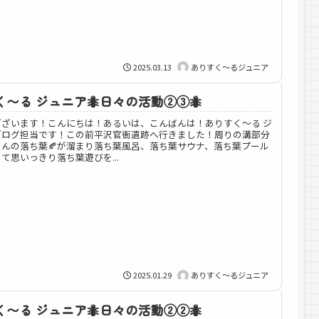
2025.03.13
ありすく～るジュニア
〜る ジュニア🐜日々の活動②③🐜
ございます！こんにちは！あるいは、こんばんは！ありすく～る ジ
ブログ担当です！この前平沢官衙遺跡へ行きました！周りの溝部分
んの落ち葉🍂が溜まり落ち葉風呂、落ち葉サウナ、落ち葉プール
て思いっきり落ち葉遊びを...
2025.01.29
ありすく～るジュニア
〜る ジュニア🐜日々の活動②②🐜