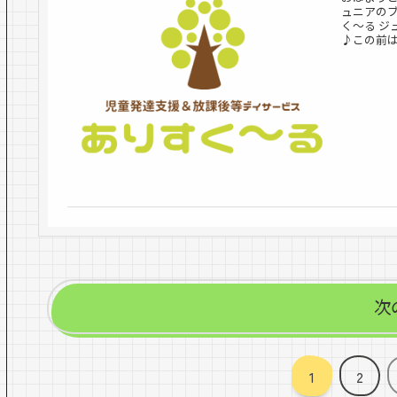
ュニアのブ
く〜る 
♪この前は
次
1
2