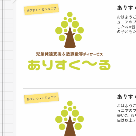
ありすく
ありすく～るジュニア
おはよう
ュニアのブ
したね⭐️
の子どもた
ありすく
ありすく～るジュニア
おはよう
ュニアの
書いた"あ
日は以上デー