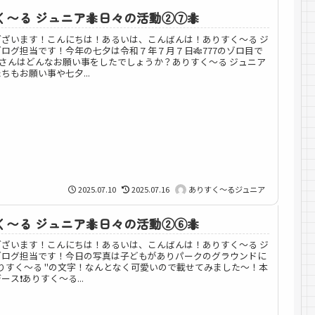
〜る ジュニア🐜日々の活動②⑦🐜
ございます！こんにちは！あるいは、こんばんは！ありすく～る ジ
ログ担当です！今年の七夕は令和７年７月７日🎋777のゾロ目で
皆さんはどんなお願い事をしたでしょうか？ありすく〜る ジュニア
ちもお願い事や七夕...
2025.07.10
2025.07.16
ありすく～るジュニア
〜る ジュニア🐜日々の活動②⑥🐜
ございます！こんにちは！あるいは、こんばんは！ありすく～る ジ
ブログ担当です！今日の写真は子どもがありパークのグラウンドに
りすく〜る "の文字！なんとなく可愛いので載せてみました〜！本
ス❗️ありすく～る...