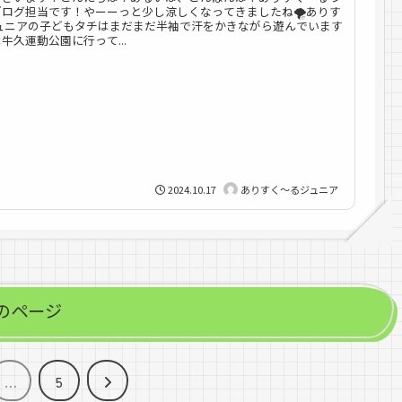
ログ担当です！やーーっと少し涼しくなってきましたね🌪️ありす
ジュニアの子どもタチはまだまだ半袖で汗をかきながら遊んでいます
牛久運動公園に行って...
2024.10.17
ありすく～るジュニア
のページ
次
…
5