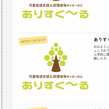
ありすく
ありすく～るジュニア
おはよう
ュニアの
ん学校に
開した子、