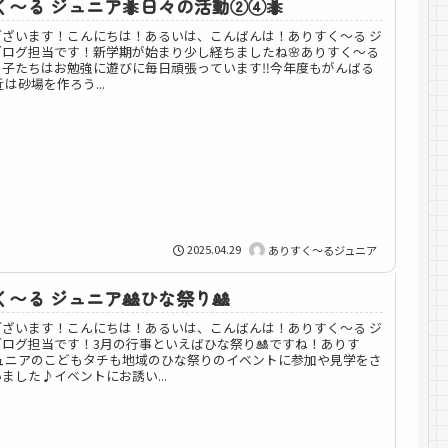
〜る ジュニア🐜日々の活動②④🐜
ございます！こんにちは！あるいは、こんばんは！ありすく～る ジ
ログ担当です！新学期が始まり少し経ちましたね🌸ありすく〜る
子たちはお勉強に遊びに毎日頑張っています‼️今年度もがんばる
最近は砂場を作ろう...
2025.04.29
ありすく～るジュニア
〜る ジュニア🎎ひな祭り🎎
ございます！こんにちは！あるいは、こんばんは！ありすく～る ジ
ログ担当です！3月の行事といえばひな祭り🎎ですね！ありす
ジュニアのこどもタチも地域のひな祭りのイベントに参加や見学をさ
ました♪イベントにお誘い...