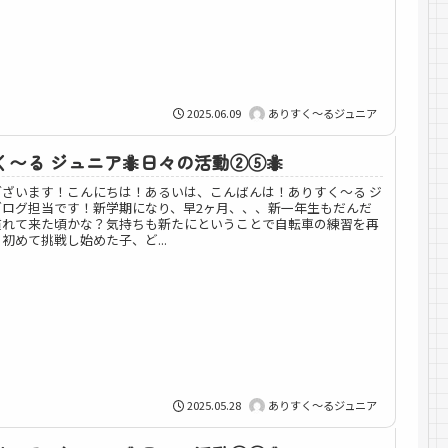
2025.06.09
ありすく～るジュニア
〜る ジュニア🐜日々の活動②⑤🐜
ございます！こんにちは！あるいは、こんばんは！ありすく～る ジ
ブログ担当です！新学期になり、早2ヶ月、、、新一年生もだんだ
慣れて来た頃かな？気持ちも新たにということで自転車の練習を再
初めて挑戦し始めた子、ど...
2025.05.28
ありすく～るジュニア