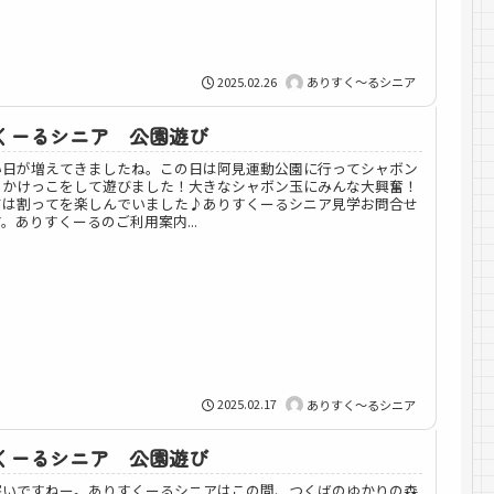
2025.02.26
ありすく～るシニア
くーるシニア 公園遊び
い日が増えてきましたね。この日は阿見運動公園に行ってシャボン
りかけっこをして遊びました！大きなシャボン玉にみんな大興奮！
ては割ってを楽しんでいました♪ありすくーるシニア見学お問合せ
。ありすくーるのご利用案内...
2025.02.17
ありすく～るシニア
くーるシニア 公園遊び
寒いですねー。ありすくーるシニアはこの間、つくばのゆかりの森