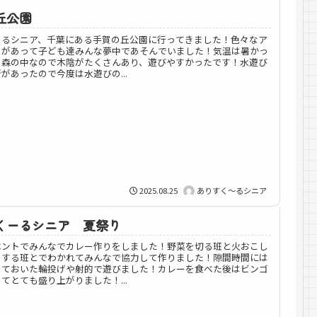
丘公園
ーるシニア、千葉にある手賀の丘公園に行ってきました！色々なア
クがあって子ども達みんな夢中であそんでいました！気温は暑かっ
、森の中なので木陰がたくさんあり、遊びやすかったです！水遊び
があったので今度は水遊びの...
2025.08.25
ありすく～るシニア
くーるシニア 夏祭り
ベントでみんなでカレー作りをしました！野菜を切る班と火おこし
をする班とでわかれてみんなで協力して作りました！隙間時間には
っておいた輪投げや射的で遊びました！カレーを食べた後はビンゴ
てとても盛り上がりました！...