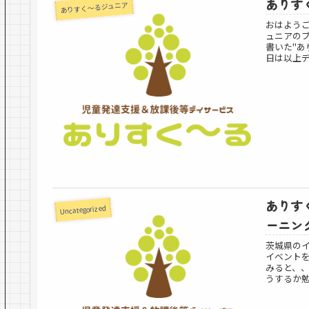
ありすく
ありすく～るジュニア
おはよう
ュニアの
書いた"あ
日は以上デー
ありす
Uncategorized
ーニン
茨城県の
イベント
みると、
うするか勉