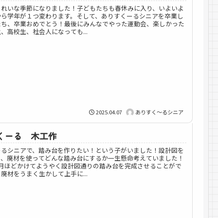
きれいな季節になりました！子どもたちも春休みに入り、いよいよ
から学年が１つ変わります。そして、ありすくーるシニアを卒業し
たち、卒業おめでとう！最後にみんなでやった運動会、楽しかった
、高校生、社会人になっても...
2025.04.07
ありすく～るシニア
くーる 木工作
ーるシニアで、踏み台を作りたい！という子がいました！設計図を
り、廃材を使ってどんな踏み台にするか一生懸命考えていました！
カ月ほどかけてようやく設計図通りの踏み台を完成させることがで
廃材をうまく生かして上手に...