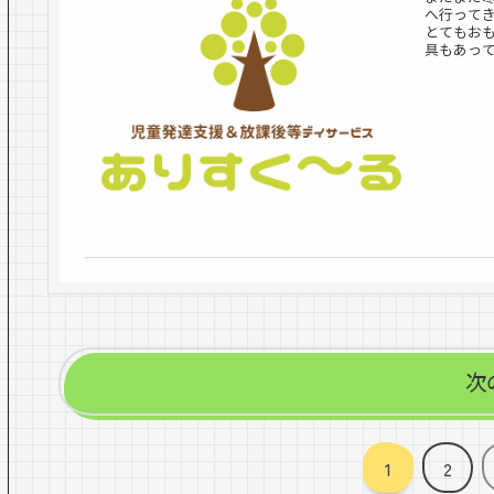
へ行って
とてもお
具もあって
次
1
2