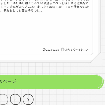
きました！ゆらゆら動くうんていや登るとベルを鳴らせる遊具など
もしろい遊具がたくさんありました！改装工事中でまだ使えない遊
、それもとても面白そうでし...
2025.02.10
ありすく～るシニア
のページ
次
…
6