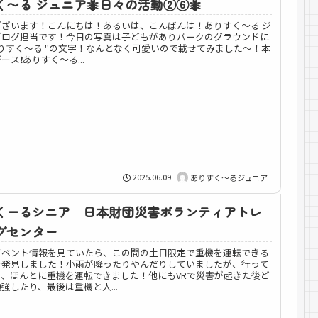
〜る ジュニア🐜日々の活動②⑥🐜
ございます！こんにちは！あるいは、こんばんは！ありすく～る ジ
ブログ担当です！今日の写真は子どもがありパークのグラウンドに
りすく〜る "の文字！なんとなく可愛いので載せてみました〜！本
ス❗️ありすく～る...
2025.06.09
ありすく～るジュニア
くーるシニア 日本財団災害ボランティアトレ
グセンター
イベント情報を見ていたら、この間の土日限定で重機を運転できる
を発見しました！小雨が降ったりやんだりしていましたが、行って
、、ほんとに重機を運転できました！他にもVRで災害が起きた後ど
強したり、最後は重機と人...