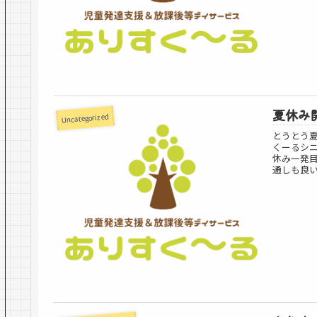
夏休み
Uncategorized
とうとう
くーるシ
休み一発
通しも良い