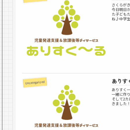
さくらが
今日明日
た子ども
ね♪中学生
ありす
Uncategorized
ありすく
一緒に作
そして2
きました！