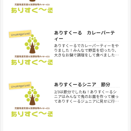
雰囲気をみんなで共有し、子供たちが
安心して過ごせる時間を作りたいと思
っています。また、読み聞かせをする
スタッフの声のトーンや表情が、子供
た...
ありすくーる カレーパーテ
Uncategorized
ィー
ありすくーるでカレーパーティーをや
りました！みんなで野菜を切ったり、
大きなお鍋で調理をして食べました！
ありすくーるのみんなとても上手にで
きました♪ありすくーるのみんな、お
いしいおいしいとたくさん食べてくれ
ました！次は何を作ろうかな～？あり
す...
ありすくーるシニア 節分
Uncategorized
2/3は節分でしたね！ありすくーるシ
ニアはみんなで鬼のお面を作って被っ
てありすくーるジュニアに見せに行っ
たり豆まきをしました！みんな思い思
いのお面を作って楽しんでいました♪
ありすくーるシニア見学お問合せ受付
中です！ありすくーるのご利用方法
は...