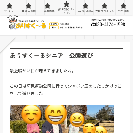
感覚統合療法を用いた療育＆支援
お知らせ・
HOME
利用案内
会社概要
自己評価報告
支援プログラム
安全計画
ブログ
ありすくーるシニア 公園遊び
最近暖かい日が増えてきましたね。
この日は阿見運動公園に行ってシャボン玉をしたりかけっこ
をして遊びました！