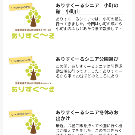
ありすくーるシニア 小町の
Uncategorized
館 小町山
ありすくーるシニアでは、小町の館に
行ってきました。今回は小町の館から
小町山のふもとあたりまで散歩して花
を見たり景色を楽しみました！季節に
よっていろいろな景色を楽しむことも
できるし、小町山の傾斜は緩やかなの
で比較的難易度低く登山することがで
き...
ありすくーるシニア公園遊び
Uncategorized
この間、ありすくーるシニアは阿見運
動公園に行ってきました！ありすくー
るから車で20分ほどのところにあり、
行きやすくて遊びやすい公園です！こ
の日は晴れていてとても気持ちのよい
日でした。ボルタリングをしたりみん
なでじゃんけん列車をしてたくさん
身...
ありすくーるシニア冬休みお
Uncategorized
出かけ
最近、お昼ご飯を持って公園に行く機
会が増えてきました！この間はきらく