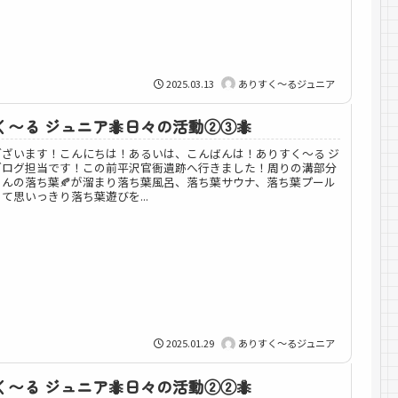
2025.03.13
ありすく～るジュニア
〜る ジュニア🐜日々の活動②③🐜
ございます！こんにちは！あるいは、こんばんは！ありすく～る ジ
ブログ担当です！この前平沢官衙遺跡へ行きました！周りの溝部分
んの落ち葉🍂が溜まり落ち葉風呂、落ち葉サウナ、落ち葉プール
て思いっきり落ち葉遊びを...
2025.01.29
ありすく～るジュニア
〜る ジュニア🐜日々の活動②②🐜