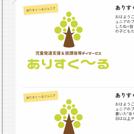
ありすく
ありすく～るジュニア
おはよう
ュニアのブ
したね⭐️
の子どもた
ありすく
ありすく～るジュニア
おはよう
ュニアの
書いた"あ
日は以上デー