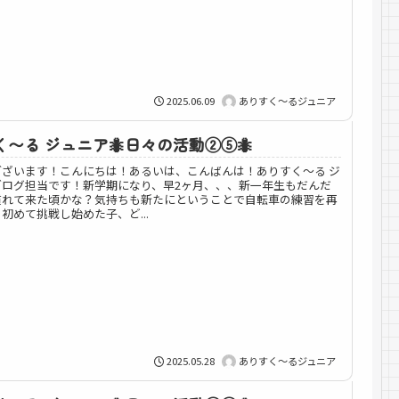
2025.06.09
ありすく～るジュニア
〜る ジュニア🐜日々の活動②⑤🐜
ございます！こんにちは！あるいは、こんばんは！ありすく～る ジ
ブログ担当です！新学期になり、早2ヶ月、、、新一年生もだんだ
慣れて来た頃かな？気持ちも新たにということで自転車の練習を再
初めて挑戦し始めた子、ど...
2025.05.28
ありすく～るジュニア