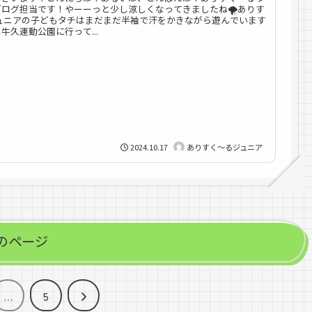
ログ担当です！やーーっと少し涼しくなってきましたね🌪️ありす
ジュニアの子どもタチはまだまだ半袖で汗をかきながら遊んでいます
牛久運動公園に行って...
2024.10.17
ありすく～るジュニア
のページ
次
…
5