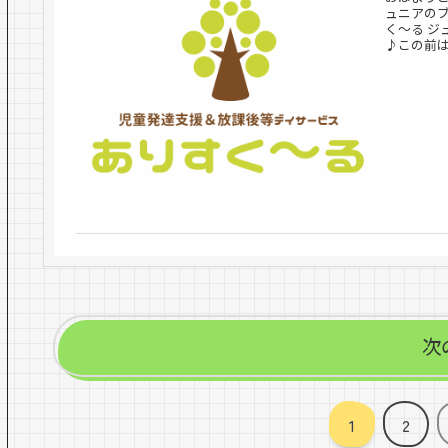
ュニアのブ
く〜る 
♪この前は
次
1
2