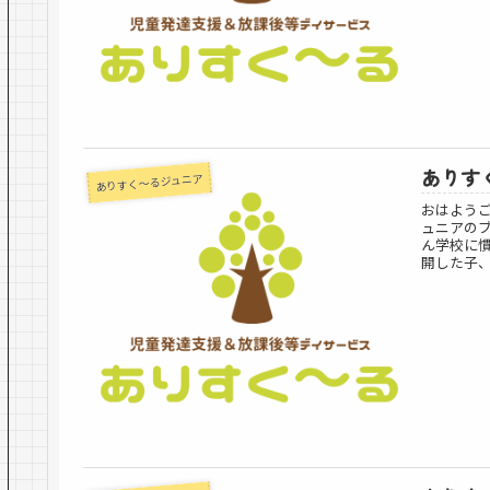
ありすく
ありすく～るジュニア
おはよう
ュニアの
ん学校に
開した子、