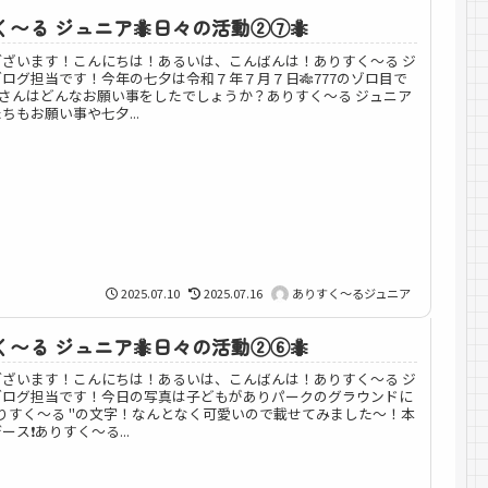
〜る ジュニア🐜日々の活動②⑦🐜
ございます！こんにちは！あるいは、こんばんは！ありすく～る ジ
ログ担当です！今年の七夕は令和７年７月７日🎋777のゾロ目で
皆さんはどんなお願い事をしたでしょうか？ありすく〜る ジュニア
ちもお願い事や七夕...
2025.07.10
2025.07.16
ありすく～るジュニア
〜る ジュニア🐜日々の活動②⑥🐜
ございます！こんにちは！あるいは、こんばんは！ありすく～る ジ
ブログ担当です！今日の写真は子どもがありパークのグラウンドに
りすく〜る "の文字！なんとなく可愛いので載せてみました〜！本
ス❗️ありすく～る...