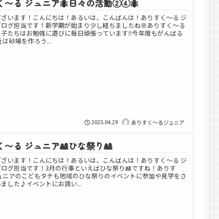
〜る ジュニア🐜日々の活動②④🐜
ございます！こんにちは！あるいは、こんばんは！ありすく～る ジ
ログ担当です！新学期が始まり少し経ちましたね🌸ありすく〜る
子たちはお勉強に遊びに毎日頑張っています‼️今年度もがんばる
最近は砂場を作ろう...
2025.04.29
ありすく～るジュニア
〜る ジュニア🎎ひな祭り🎎
ございます！こんにちは！あるいは、こんばんは！ありすく～る ジ
ログ担当です！3月の行事といえばひな祭り🎎ですね！ありす
ジュニアのこどもタチも地域のひな祭りのイベントに参加や見学をさ
ました♪イベントにお誘い...