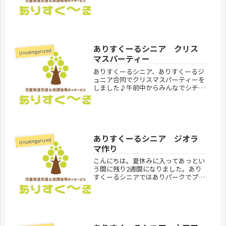
てきて火起こしをします。この前は焚
火したあと熾火でマシュマロやウイン
ナーを焼いて食べました！マシュマロ
はビ...
ありすくーるシニア クリス
Uncategorized
マスパーティー
ありすくーるシニア、ありすくーるジ
ュニア合同でクリスマスパーティーを
しました♪午前中からみんなでシチュ
ーを作り、食べました！野菜を切った
り肉を焼いたり、火おこしをしたり、
煮込んだり、、、たくさん頑張ってく
れました！みんなで作ったシチューは
最...
ありすくーるシニア ジオラ
Uncategorized
マ作り
こんにちは。夏休みに入ってあっとい
う間に残り2週間になりました。あり
すくーるシニアではありパークでプー
ルに入ったり公園に行ったりと楽しん
でいます！今回のブログではジオラマ
作りをご紹介します♪暑い日が続き、
なかなか外活動が出来ない中、最近は
ジ...