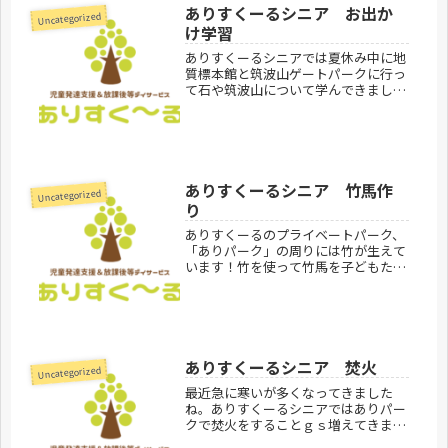
ありすくーるシニア お出か
Uncategorized
け学習
ありすくーるシニアでは夏休み中に地
質標本館と筑波山ゲートパークに行っ
て石や筑波山について学んできました
♪展示物をじっくり観察したり、ゲー
ムやクイズに答えて頑張って学習して
いました！とても楽しそうに学習でき
ててよかったです。ありすくーるシニ
ア...
ありすくーるシニア 竹馬作
Uncategorized
り
ありすくーるのプライベートパーク、
「ありパーク」の周りには竹が生えて
います！竹を使って竹馬を子どもたち
と作りました！自分たちで作った竹馬
で乗る練習をしました♪ありすくーる
シニア見学お問合せ受付中です。あり
すくーるのご利用方法はこちらありす
く...
ありすくーるシニア 焚火
Uncategorized
最近急に寒いが多くなってきました
ね。ありすくーるシニアではありパー
クで焚火をすることｇｓ増えてきまし
た。自分たちで乾いた木の枝を見つけ