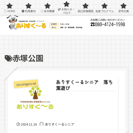
感覚統合療法を用いた療育＆支援
お知らせ・
HOME
利用案内
会社概要
自己評価報告
支援プログラム
安全計画
ブログ
赤塚公園
ありすくーるシニア 落ち
Uncategorized
葉遊び
2024.11.16
ありすく～るシニア