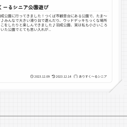
くーるシニア公園遊び
羽成公園に行ってきました！つくば市観音台にある公園で、たま～
す♪みんなで大きい滑り台で遊んだり、ウッドデッキちっくな場所
っこをしたりと楽しんできました♪羽成公園、実は私も小さいころ
いた公園でとても思い入れが...
2023.12.09
2023.12.14
ありすく～るシニア