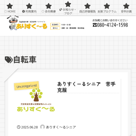
感覚統合療法を用いた療育＆支援
お知らせ・
HOME
利用案内
会社概要
自己評価報告
支援プログラム
安全計画
ブログ
自転車
ありすくーるシニア 苦手
Uncategorized
克服
2025.06.28
ありすく～るシニア