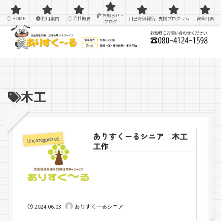
感覚統合療法を用いた療育＆支援
お知らせ・
HOME
利用案内
会社概要
自己評価報告
支援プログラム
安全計画
ブログ
木工
ありすくーるシニア 木工
Uncategorized
工作
2024.06.03
ありすく～るシニア