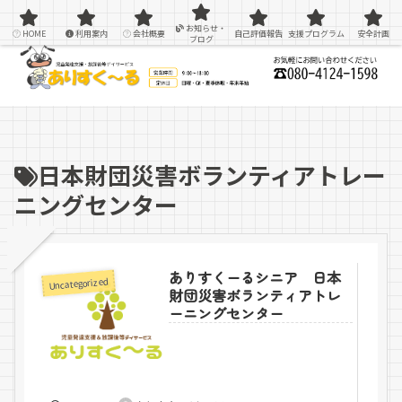
感覚統合療法を用いた療育＆支援
お知らせ・
HOME
利用案内
会社概要
自己評価報告
支援プログラム
安全計画
ブログ
日本財団災害ボランティアトレー
ニングセンター
ありすくーるシニア 日本
Uncategorized
財団災害ボランティアトレ
ーニングセンター