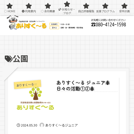
感覚統合療法を用いた療育＆支援
お知らせ・
HOME
利用案内
会社概要
自己評価報告
支援プログラム
安全計画
ブログ
公園
ありすく〜る ジュニア🐜
りすく～るジュニア
あ
日々の活動①②🐜
2024.05.30
ありすく～るジュニア