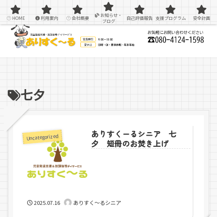
感覚統合療法を用いた療育＆支援
お知らせ・
HOME
利用案内
会社概要
自己評価報告
支援プログラム
安全計画
ブログ
七夕
ありすくーるシニア 七
Uncategorized
夕 短冊のお焚き上げ
2025.07.16
ありすく～るシニア