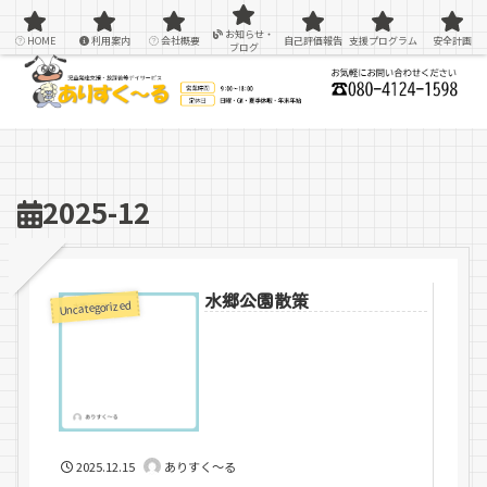
感覚統合療法を用いた療育＆支援
お知らせ・
HOME
利用案内
会社概要
自己評価報告
支援プログラム
安全計画
ブログ
2025-12
水郷公園散策
Uncategorized
2025.12.15
ありすく～る