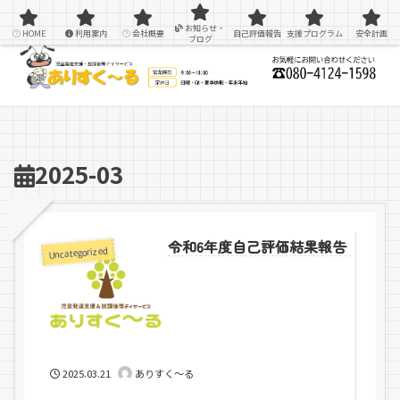
感覚統合療法を用いた療育＆支援
お知らせ・
HOME
利用案内
会社概要
自己評価報告
支援プログラム
安全計画
ブログ
2025-03
令和6年度自己評価結果報告
Uncategorized
2025.03.21
ありすく～る