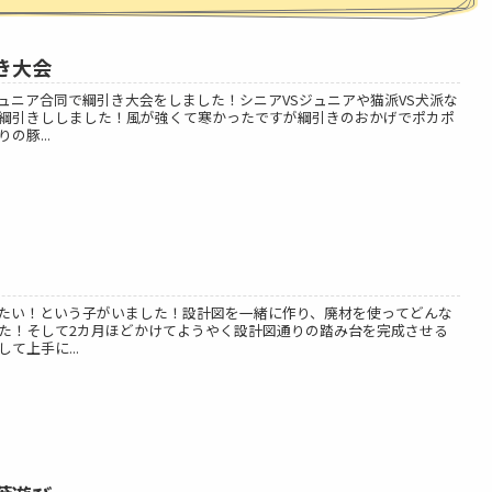
き大会
ュニア合同で綱引き大会をしました！シニアVSジュニアや猫派VS犬派な
綱引きししました！風が強くて寒かったですが綱引きのおかげでポカポ
豚...
たい！という子がいました！設計図を一緒に作り、廃材を使ってどんな
た！そして2カ月ほどかけてようやく設計図通りの踏み台を完成させる
て上手に...