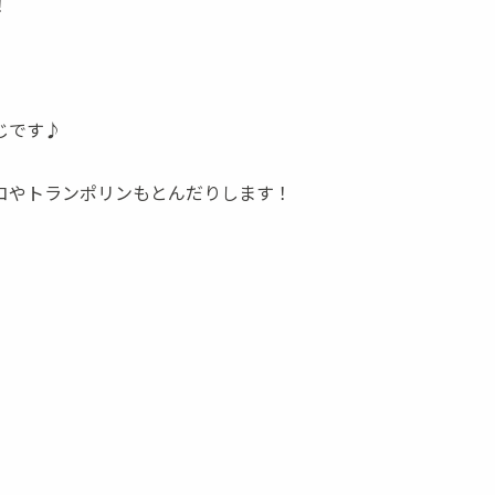
！
じです♪
コやトランポリンもとんだりします！