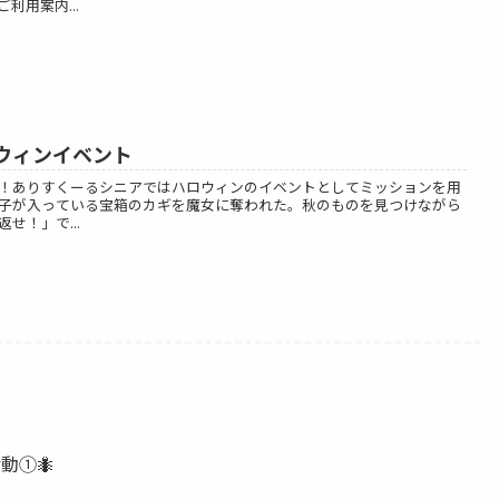
利用案内...
ウィンイベント
！ありすくーるシニアではハロウィンのイベントとしてミッションを用
子が入っている宝箱のカギを魔女に奪われた。秋のものを見つけながら
せ！」で...
動①🐜