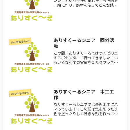
たい！という子がいました！設計図を
一緒に作り、廃材を使ってどんな踏み
台にするか一生懸命考えていました！
そして2カ月ほどかけてようやく設計
図通りの踏み台を完成させることがで
きました！廃材をうまく生かして上手
に...
ありすくーるシニア 園外活
Uncategorized
動
この間、ありすくーるではつくばのエ
キスポセンターに行ってきました！い
ろいろな科学の実験を見たりプラネタ
リウムを見て、みんな楽しんでくれま
した！ありすくーるシニア、見学お問
合せ受付中です。ありすくーるのご利
用案内はこちらありすくーるシニ
ア ...
ありすくーるシニア 木工工
Uncategorized
作
ありすくーるシニアでは最近木工にハ
マっています！この前は気を削ったり
色を塗ったりして好きな形を作ってい
ました♪ありすくーるシニア見学お問
合せ受付中です。ありすくーるのご利
用案内はこちらありすくーるシニ