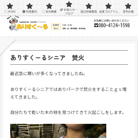
感覚統合療法を用いた療育＆支援
お知らせ・
HOME
利用案内
会社概要
自己評価報告
支援プログラム
安全計画
ブログ
ありすくーるシニア 焚火
最近急に寒いが多くなってきましたね。
ありすくーるシニアではありパークで焚火をすることｇｓ増
えてきました。
自分たちで乾いた木の枝を見つけてきて火起こしをします。