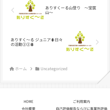
ありすくーる山登り ～宝篋
山～
ありすく〜る ジュニア🐜日々
の活動②②🐜
ホーム
Uncategorized
HOME
ご利用案内
会社概要
自己評価報告ならびに事業所評価