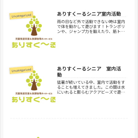
ア 300-1232 茨城県牛久市上柏...
ありすくーるシニア室内活動
Uncategorized
雨の日など外で活動できない時は室内
で体を動かして遊びます！トランポリ
ンや、ジャンプ力を鍛えたり、筋トレ
なんかも最近では流行っています♪雨
の日でも楽しく過ごせますね。ありす
くーるシニア見学お問合せ受付中で
す。ありすくーるのご利用案内はこち
らあ...
ありすくーるシニア 室内活
Uncategorized
動
猛暑が続いている中、室内で活動をす
ることも増えてきました。この間は水
にいれると膨らむアクアビーズで遊び
ました！触感がとても面白いです！ア
クアビーズを風船に入れるとさらに触
感に変化が！みんな夢中で作っていま
した♪ありすくーるシニア見学お問合
せ...