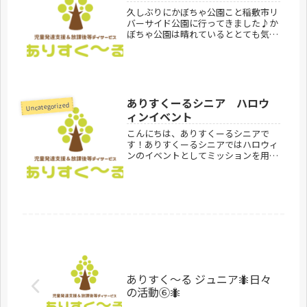
久しぶりにかぼちゃ公園こと稲敷市リ
バーサイド公園に行ってきました♪か
ぼちゃ公園は晴れているととても気持
ちのよい公園で広い芝生に、充実した
遊具があります！ありすくーるから車
で３０分ほどなのでプチ遠出気分にも
なって子どもたちみんな喜んでくれま
す...
ありすくーるシニア ハロウ
Uncategorized
ィンイベント
こんにちは、ありすくーるシニアで
す！ありすくーるシニアではハロウィ
ンのイベントとしてミッションを用意
しました！その内容は、、、「お菓子
が入っている宝箱のカギを魔女に奪わ
れた。秋のものを見つけながら魔女の
家まで探検し宝箱のカギを取り返
せ！」で...
ありすく〜る ジュニア🐜日々
の活動⑥🐜