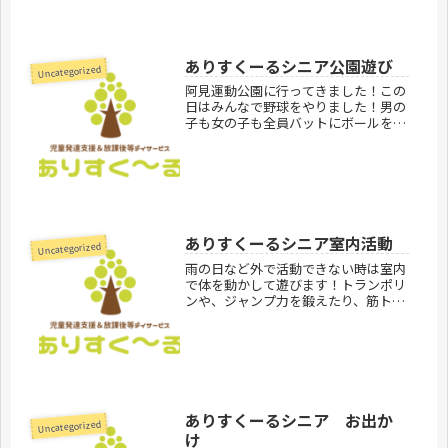
治して今年も元気に過ごしていきまし
ょ...
ありすくーるシニア公園遊び
Uncategorized
阿見運動公園に行ってきました！この
日はみんなで野球をやりました！男の
子も女の子も全員バットにボールを当
てることができて大満足♪みんなで同
じことに取り組むっていいですね♪あ
りすくーるシニア見学お問合せ受付中
です。ありすくーるのご利用方法はこ
ち...
ありすくーるシニア室内活動
Uncategorized
雨の日など外で活動できない時は室内
で体を動かして遊びます！トランポリ
ンや、ジャンプ力を鍛えたり、筋トレ
なんかも最近では流行っています♪雨
の日でも楽しく過ごせますね。ありす
くーるシニア見学お問合せ受付中で
す。ありすくーるのご利用案内はこち
らあ...
ありすくーるシニア お出か
Uncategorized
け