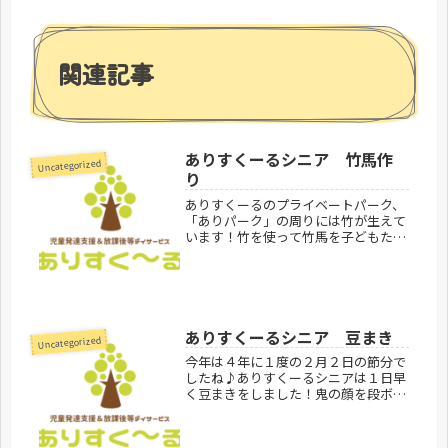
関連記事
ありすくーるシニア 竹馬作
Uncategorized
り
ありすくーるのプライベートパーク、
「ありパーク」の周りには竹が生えて
います！竹を使って竹馬を子どもたち
と作りました！自分たちで作った竹馬
で乗る練習をしました♪ありすくーる
シニア見学お問合せ受付中です。あり
すくーるのご利用方法はこちらありす
く...
ありすくーるシニア 豆まき
Uncategorized
今年は４年に１度の２月２日の節分で
したね♪ありすくーるシニアは１日早
く豆まきをしました！鬼の顔を段ボー
ルや木で作って絵具で色を塗って、あ
りすくーるジュニアの子たちとレクレ
ーションも行いました♪みんなで鬼退