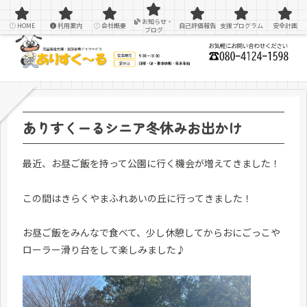
感覚統合療法を用いた療育＆支援
お知らせ・
HOME
利用案内
会社概要
自己評価報告
支援プログラム
安全計画
ブログ
ありすくーるシニア冬休みお出かけ
最近、お昼ご飯を持って公園に行く機会が増えてきました！
この間はきらくやまふれあいの丘に行ってきました！
お昼ご飯をみんなで食べて、少し休憩してからおにごっこや
ローラー滑り台をして楽しみました♪